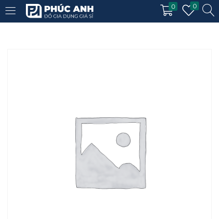
0
0
LOGIN
REGISTER
Enter your username and password to login.
Remember me
Login
Lost password?