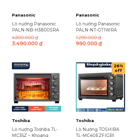
Alaska
(30)
Amercook
(1)
Panasonic
Panasonic
Aqua
(62)
Lò nướng Panasonic
Lò nướng Panasonic
PALN-NB-H3800SRA
PALN-NT-GT1WRA
Ariete
(13)
4.500.000
₫
1.290.000
₫
Ariston
(39)
3.490.000
₫
990.000
₫
Asia
(1)
Asia Pacific Lighting
(3)
Bluestone
(49)
26%
off
Bosch
(9)
Boss
(5)
Candy
(7)
Canzy
(1)
Carrier
(12)
CarroFan
(1)
Toshiba
Toshiba
Casper
(39)
Lò nướng Toshiba TL-
Lò Nướng TOSHIBA
Chefs
(1)
MC35Z – Khoang
TL-MC40EZF(GR)