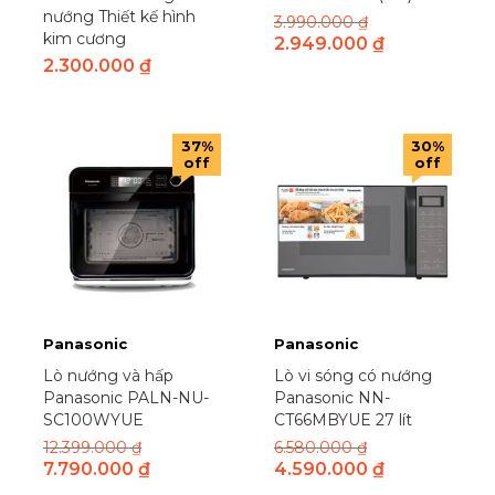
CHIGO
(1)
nướng Thiết kế hình
3.990.000
₫
Comfee
(5)
kim cương
2.949.000
₫
2.300.000
₫
Coocaa
(15)
Coway
(7)
Cuckoo
(135)
37%
30%
Daikin
(60)
off
off
Daikio
(3)
Daikiosan
(51)
Dera
(0)
Ecovacs
(1)
Electrolux
(117)
Elmich
(53)
Panasonic
Panasonic
Ferroli
(6)
Lò nướng và hấp
Lò vi sóng có nướng
Panasonic PALN-NU-
Panasonic NN-
Funiki
(22)
SC100WYUE
CT66MBYUE 27 lít
Galanz
(7)
12.399.000
₫
6.580.000
₫
GDTIMES
(1)
7.790.000
₫
4.590.000
₫
Gree
(2)