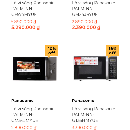
Lò vi sóng Panasonic
Lò vi sóng Panasonic
Teka
(3)
PALM-NN-
PALM-NN-
Tiger
(20)
GF574MYUE
GM24JBYUE
Tiross
(2)
5.890.000
₫
2.890.000
₫
5.290.000
₫
2.390.000
₫
Toshiba
(69)
Truehome
(7)
Unie
(6)
10%
18%
VEGO
(1)
off
off
VTB
(1)
Westinghouse
(4)
Whirlpool
(9)
WIND
(1)
Xiaomi
(7)
Zojirushi
(0)
Panasonic
Panasonic
Lò vi sóng Panasonic
Lò vi sóng Panasonic
PALM-NN-
PALM-NN-
GM34JMYUE
GT35HMYUE
2.890.000
₫
3.390.000
₫