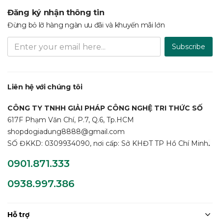
Đăng ký nhận thông tin
Đừng bỏ lỡ hàng ngàn ưu đãi và khuyến mãi lớn
Subscribe
Liên hệ với chúng tôi
CÔNG TY TNHH GIẢI PHÁP CÔNG NGHỆ TRI THỨC SỐ
617F Phạm Văn Chí, P.7, Q.6, Tp.HCM
shopdogiadung8888@gmail.com
SỐ ĐKKD: 0309934090, nơi cấp: Sở KHĐT TP Hồ Chí Minh
.
0901.871.333
0938.997.386
Hỗ trợ