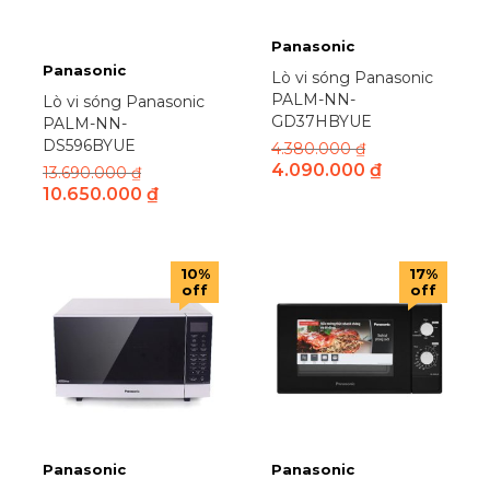
Philips
(64)
Poongnyun
(14)
Panasonic
Rapido
(12)
Panasonic
Lò vi sóng Panasonic
Reetech
(24)
PALM-NN-
Lò vi sóng Panasonic
GD37HBYUE
Samsung
(110)
PALM-NN-
DS596BYUE
4.380.000
₫
Sanaky
(8)
4.090.000
₫
13.690.000
₫
Senko
(7)
10.650.000
₫
Sharp
(127)
Smeg
(4)
Sony
(27)
10%
17%
off
off
SU.YOSD
(1)
Sumikura
(14)
Sunhouse
(83)
Supor
(13)
Tasawa
(1)
TCL
(51)
Panasonic
Panasonic
Tefal
(10)