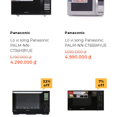
Korihome
(4)
Leta Keramik
(14)
LG
(170)
Lock&Lock
(5)
Magic Korea
(1)
Panasonic
Panasonic
Mandeli
(1)
Lò vi sóng Panasonic
Lò vi sóng Panasonic
PALM-NN-
PALM-NN-CT655MYUE
Matika
(1)
CT36HBYUE
5.590.000
₫
Midea
(47)
4.990.000
₫
5.190.000
₫
Mishio
(5)
4.290.000
₫
Mitsubishi
(14)
Nanjiren
(1)
22%
7%
Natifan
(1)
off
off
No Brand
(1)
North Bayou
(5)
Panasonic
(290)
Pensonic
(1)