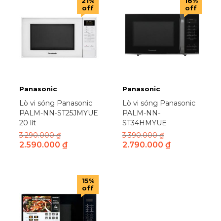
21%
18%
off
off
Panasonic
Panasonic
Lò vi sóng Panasonic
Lò vi sóng Panasonic
PALM-NN-ST25JMYUE
PALM-NN-
20 lít
ST34HMYUE
3.290.000
₫
3.390.000
₫
2.590.000
₫
2.790.000
₫
15%
off